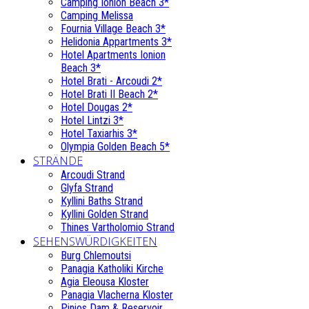
Camping Ionion Beach 3*
Camping Melissa
Fournia Village Beach 3*
Helidonia Appartments 3*
Hotel Apartments Ionion
Beach 3*
Hotel Brati - Αrcoudi 2*
Hotel Brati II Beach 2*
Hotel Dougas 2*
Hotel Lintzi 3*
Hotel Taxiarhis 3*
Olympia Golden Beach 5*
STRÄNDE
Arcoudi Strand
Glyfa Strand
Kyllini Baths Strand
Kyllini Golden Strand
Thines Vartholomio Strand
SEHENSWÜRDIGKEITEN
Burg Chlemoutsi
Panagia Katholiki Kirche
Agia Eleousa Kloster
Panagia Vlacherna Kloster
Pinios Dam & Reservoir