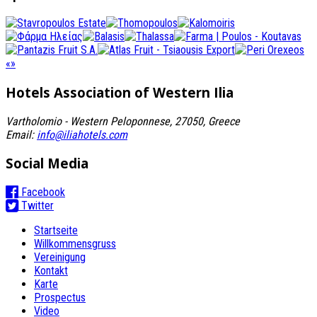
«
»
Hotels Association
of Western Ilia
Vartholomio - Western Peloponnese, 27050, Greece
Email:
info@iliahotels.com
Social Media
Facebook
Twitter
Startseite
Willkommensgruss
Vereinigung
Kontakt
Karte
Prospectus
Video