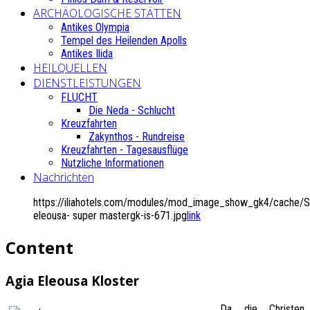
ARCHÄOLOGISCHE STÄTTEN
Antikes Olympia
Tempel des Heilenden Apolls
Antikes Ilida
HEILQUELLEN
DIENSTLEISTUNGEN
FLUCHT
Die Neda - Schlucht
Kreuzfahrten
Zakynthos - Rundreise
Kreuzfahrten - Tagesausflüge
Nutzliche Informationen
Nachrichten
https://iliahotels.com/modules/mod_image_show_gk4/cache/Si
eleousa- super mastergk-is-671.jpg
link
Content
Agia Eleousa Kloster
Da die Christen