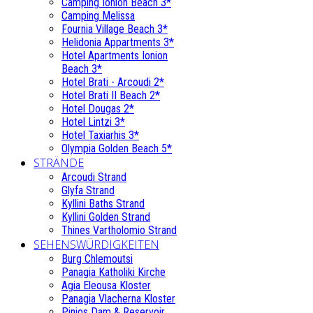
Camping Ionion Beach 3*
Camping Melissa
Fournia Village Beach 3*
Helidonia Appartments 3*
Hotel Apartments Ionion
Beach 3*
Hotel Brati - Αrcoudi 2*
Hotel Brati II Beach 2*
Hotel Dougas 2*
Hotel Lintzi 3*
Hotel Taxiarhis 3*
Olympia Golden Beach 5*
STRÄNDE
Arcoudi Strand
Glyfa Strand
Kyllini Baths Strand
Kyllini Golden Strand
Thines Vartholomio Strand
SEHENSWÜRDIGKEITEN
Burg Chlemoutsi
Panagia Katholiki Kirche
Agia Eleousa Kloster
Panagia Vlacherna Kloster
Pinios Dam & Reservoir