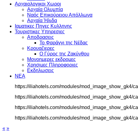
Αρχαιολογικοι Χωροι
Αρχαία Ολυμπία
Ναός Επικούρειου Απόλλωνα
Αρχαία Ήλιδα
Ιαματικες Πηγες Κυλληνης
Τουριστικες Υπηρεσιες
Αποδρασεις
Το Φαράγγι της Νέδας
Κρουαζιερες
Ο Γύρος της Ζακύνθου
Μονοημερες εκδρομες
Χρησιμες Πληροφοριες
Εκδηλωσεις
ΝΕΑ
https://iliahotels.com/modules/mod_image_show_gk4/c
https://iliahotels.com/modules/mod_image_show_gk4/c
https://iliahotels.com/modules/mod_image_show_gk4/c
https://iliahotels.com/modules/mod_image_show_gk4/c
«
»