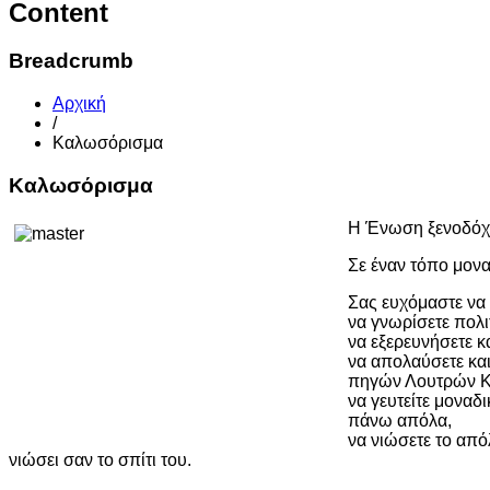
Content
Breadcrumb
Αρχική
/
Καλωσόρισμα
Καλωσόρισμα
Η Ένωση ξενοδόχω
Σε έναν τόπο μονα
Σας ευχόμαστε να
να γνωρίσετε πολι
να εξερευνήσετε κ
να απολαύσετε και
πηγών Λουτρών Κυ
να γευτείτε μοναδ
πάνω απόλα,
να νιώσετε το απ
νιώσει σαν το σπίτι του.