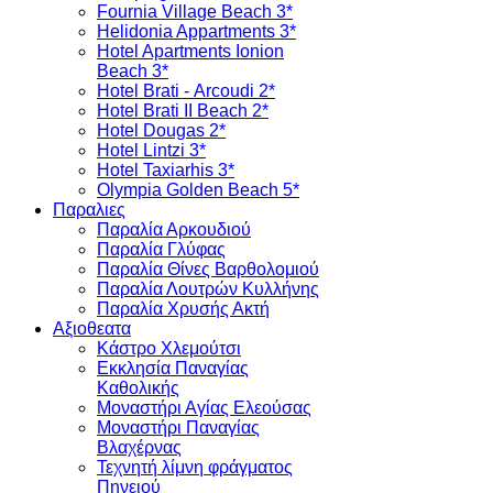
Fournia Village Beach 3*
Helidonia Appartments 3*
Hotel Apartments Ionion
Beach 3*
Hotel Brati - Αrcoudi 2*
Hotel Brati II Beach 2*
Hotel Dougas 2*
Hotel Lintzi 3*
Hotel Taxiarhis 3*
Olympia Golden Beach 5*
Παραλιες
Παραλία Αρκουδιού
Παραλία Γλύφας
Παραλία Θίνες Βαρθολομιού
Παραλία Λουτρών Κυλλήνης
Παραλία Χρυσής Ακτή
Αξιοθεατα
Κάστρο Χλεμούτσι
Εκκλησία Παναγίας
Καθολικής
Μοναστήρι Αγίας Ελεούσας
Μοναστήρι Παναγίας
Βλαχέρνας
Τεχνητή λίμνη φράγματος
Πηνειού