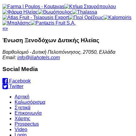
«
»
Ένωση Ξενοδόχων
Δυτικής Ηλείας
Βαρθολομιό - Δυτική Πελοπόννησος, 27050, Ελλάδα
Email:
info@iliahotels.com
Social Media
Facebook
Twitter
Αρχική
Καλωσόρισμα
Σχετικά
Επικοινωνία
Χάρτης
Prospectus
Video
Login