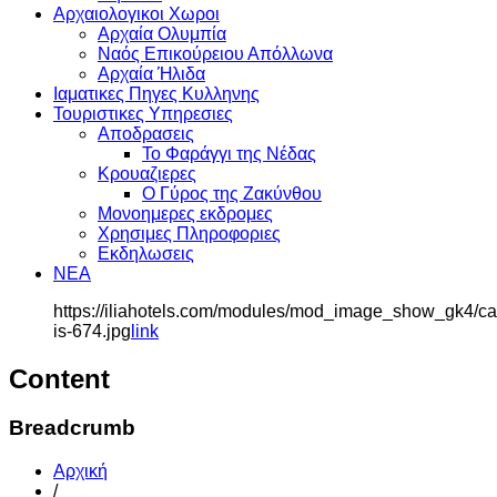
Αρχαιολογικοι Χωροι
Αρχαία Ολυμπία
Ναός Επικούρειου Απόλλωνα
Αρχαία Ήλιδα
Ιαματικες Πηγες Κυλληνης
Τουριστικες Υπηρεσιες
Αποδρασεις
Το Φαράγγι της Νέδας
Κρουαζιερες
Ο Γύρος της Ζακύνθου
Μονοημερες εκδρομες
Χρησιμες Πληροφοριες
Εκδηλωσεις
ΝΕΑ
https://iliahotels.com/modules/mod_image_show_gk4/c
is-674.jpg
link
Content
Breadcrumb
Αρχική
/