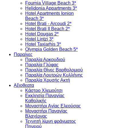
Fournia Village Beach 3*
Helidonia Appartments 3*
Hotel Apartments Ionion
Beach 3*
Hotel Brati - Αrcoudi 2*
Hotel Brati II Beach 2*
Hotel Dougas 2*
Hotel Lintzi 3*
Hotel Taxiarhis 3*
Olympia Golden Beach 5*
Παραλιες
Παραλία Αρκουδιού
Παραλία Γλύφας
Παραλία Θίνες Βαρθολομιού
Παραλία Λουτρών Κυλλήνης
Παραλία Χρυσής Ακτή
Αξιοθεατα
Κάστρο Χλεμούτσι
Εκκλησία Παναγίας
Καθολικής
Μοναστήρι Αγίας Ελεούσας
Μοναστήρι Παναγίας
Βλαχέρνας
Τεχνητή λίμνη φράγματος
Πηνειού