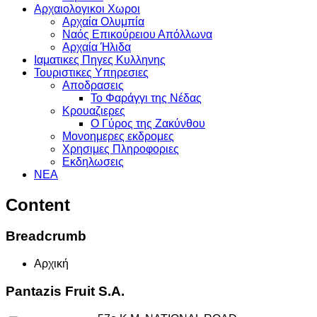
Αρχαιολογικοι Χωροι
Αρχαία Ολυμπία
Ναός Επικούρειου Απόλλωνα
Αρχαία Ήλιδα
Ιαματικες Πηγες Κυλληνης
Τουριστικες Υπηρεσιες
Αποδρασεις
Το Φαράγγι της Νέδας
Κρουαζιερες
Ο Γύρος της Ζακύνθου
Μονοημερες εκδρομες
Χρησιμες Πληροφοριες
Εκδηλωσεις
ΝΕΑ
Content
Breadcrumb
Αρχική
Pantazis Fruit S.A.