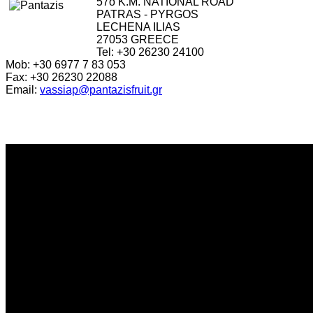
57o K.M. NATIONAL ROAD
PATRAS - PYRGOS
LECHENA ILIAS
27053 GREECE
Tel: +30 26230 24100
Mob: +30 6977 7 83 053
Fax: +30 26230 22088
Email:
vassiap@pantazisfruit.gr