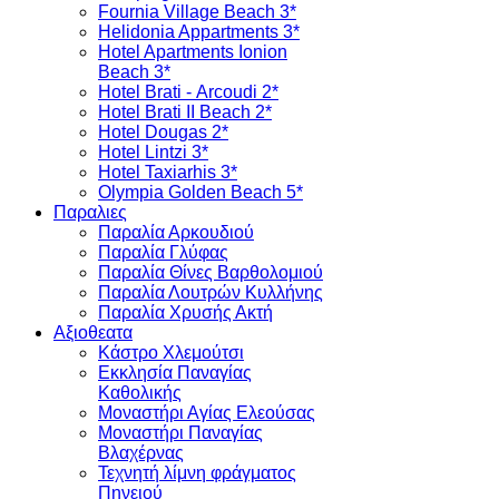
Fournia Village Beach 3*
Helidonia Appartments 3*
Hotel Apartments Ionion
Beach 3*
Hotel Brati - Αrcoudi 2*
Hotel Brati II Beach 2*
Hotel Dougas 2*
Hotel Lintzi 3*
Hotel Taxiarhis 3*
Olympia Golden Beach 5*
Παραλιες
Παραλία Αρκουδιού
Παραλία Γλύφας
Παραλία Θίνες Βαρθολομιού
Παραλία Λουτρών Κυλλήνης
Παραλία Χρυσής Ακτή
Αξιοθεατα
Κάστρο Χλεμούτσι
Εκκλησία Παναγίας
Καθολικής
Μοναστήρι Αγίας Ελεούσας
Μοναστήρι Παναγίας
Βλαχέρνας
Τεχνητή λίμνη φράγματος
Πηνειού