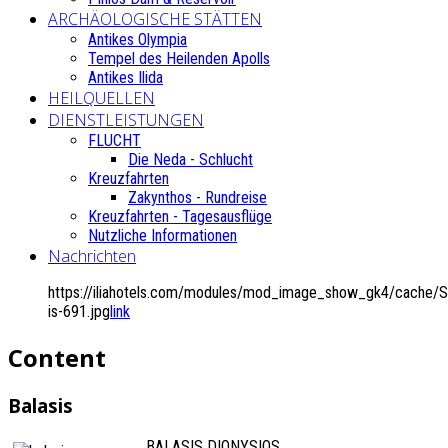
ARCHÄOLOGISCHE STÄTTEN
Antikes Olympia
Tempel des Heilenden Apolls
Antikes Ilida
HEILQUELLEN
DIENSTLEISTUNGEN
FLUCHT
Die Neda - Schlucht
Kreuzfahrten
Zakynthos - Rundreise
Kreuzfahrten - Tagesausflüge
Nutzliche Informationen
Nachrichten
https://iliahotels.com/modules/mod_image_show_gk4/cache/Si
is-691.jpg
link
Content
Balasis
BALASIS DIONYSIOS