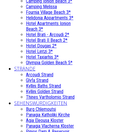
Camping Ionion Beach 3*
Camping Melissa
Fournia Village Beach 3*
Helidonia Appartments 3*
Hotel Apartments Ionion
Beach 3*
Hotel Brati - Αrcoudi 2*
Hotel Brati II Beach 2*
Hotel Dougas 2*
Hotel Lintzi 3*
Hotel Taxiarhis 3*
Olympia Golden Beach 5*
STRÄNDE
Arcoudi Strand
Glyfa Strand
Kyllini Baths Strand
Kyllini Golden Strand
Thines Vartholomio Strand
SEHENSWÜRDIGKEITEN
Burg Chlemoutsi
Panagia Katholiki Kirche
Agia Eleousa Kloster
Panagia Vlacherna Kloster
Pinios Dam & Reservoir