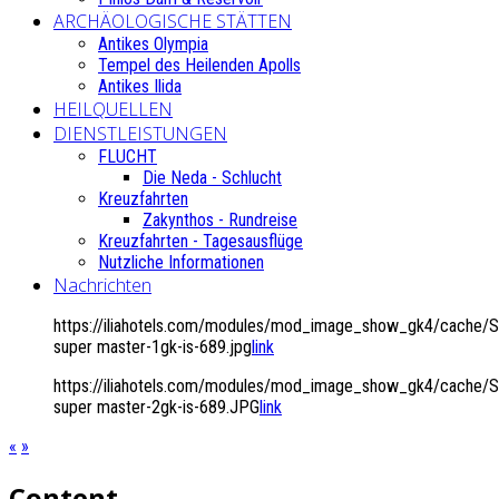
ARCHÄOLOGISCHE STÄTTEN
Antikes Olympia
Tempel des Heilenden Apolls
Antikes Ilida
HEILQUELLEN
DIENSTLEISTUNGEN
FLUCHT
Die Neda - Schlucht
Kreuzfahrten
Zakynthos - Rundreise
Kreuzfahrten - Tagesausflüge
Nutzliche Informationen
Nachrichten
https://iliahotels.com/modules/mod_image_show_gk4/cache/Si
super master-1gk-is-689.jpg
link
https://iliahotels.com/modules/mod_image_show_gk4/cache/Si
super master-2gk-is-689.JPG
link
«
»
Content