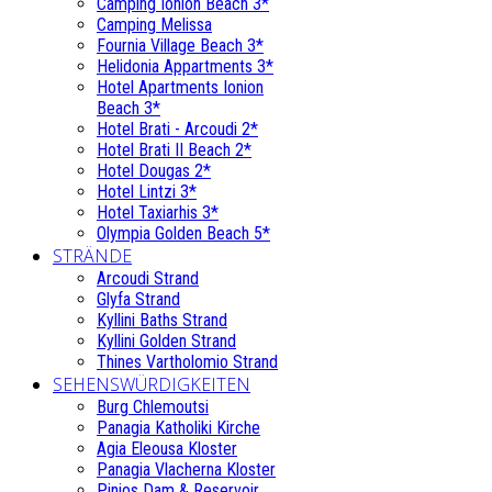
Camping Ionion Beach 3*
Camping Melissa
Fournia Village Beach 3*
Helidonia Appartments 3*
Hotel Apartments Ionion
Beach 3*
Hotel Brati - Αrcoudi 2*
Hotel Brati II Beach 2*
Hotel Dougas 2*
Hotel Lintzi 3*
Hotel Taxiarhis 3*
Olympia Golden Beach 5*
STRÄNDE
Arcoudi Strand
Glyfa Strand
Kyllini Baths Strand
Kyllini Golden Strand
Thines Vartholomio Strand
SEHENSWÜRDIGKEITEN
Burg Chlemoutsi
Panagia Katholiki Kirche
Agia Eleousa Kloster
Panagia Vlacherna Kloster
Pinios Dam & Reservoir