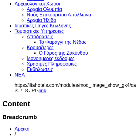
Αρχαιολογικοι Χωροι
Αρχαία Ολυμπία
Ναός Επικούρειου Απόλλωνα
Αρχαία Ήλιδα
Ιαματικες Πηγες Κυλληνης
Τουριστικες Υπηρεσιες
Αποδρασεις
Το Φαράγγι της Νέδας
Κρουαζιερες
Ο Γύρος της Ζακύνθου
Μονοημερες εκδρομες
Χρησιμες Πληροφοριες
Εκδηλωσεις
ΝΕΑ
https://iliahotels.com/modules/mod_image_show_gk4
is-718.JPG
link
Content
Breadcrumb
Αρχική
/