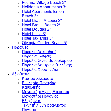
Fournia Village Beach 3*
Helidonia Appartments 3*
Hotel Apartments Ionion
Beach 3*
Hotel Brati - Αrcoudi 2*
Hotel Brati II Beach 2*
Hotel Dougas 2*
Hotel Lintzi 3*
Hotel Taxiarhis 3*
Olympia Golden Beach 5*
Παραλιες
Παραλία Αρκουδιού
Παραλία Γλύφας
Παραλία Θίνες Βαρθολομιού
Παραλία Λουτρών Κυλλήνης
Παραλία Χρυσής Ακτή
Αξιοθεατα
Κάστρο Χλεμούτσι
Εκκλησία Παναγίας
Καθολικής
Μοναστήρι Αγίας Ελεούσας
Μοναστήρι Παναγίας
Βλαχέρνας
Τεχνητή λίμνη φράγματος
Πηνειού